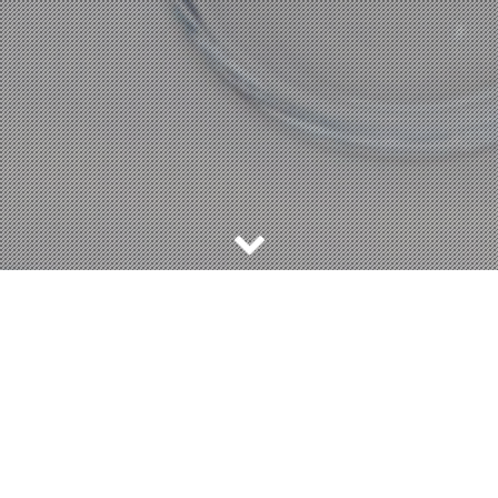
Meilleurs restaurants bord de mer Toulon
Face à la
Grande Bleue
, entouré d’un
cadre apaisant
,
les pieds dans le sable et les yeux dans les vagues, les
restaurants de bord de mer à Toulon
vous invitent à
savourer l’instant présent. Dans la salle ou sur la