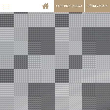
COFFRET
CADEAU
RÉSERVATION